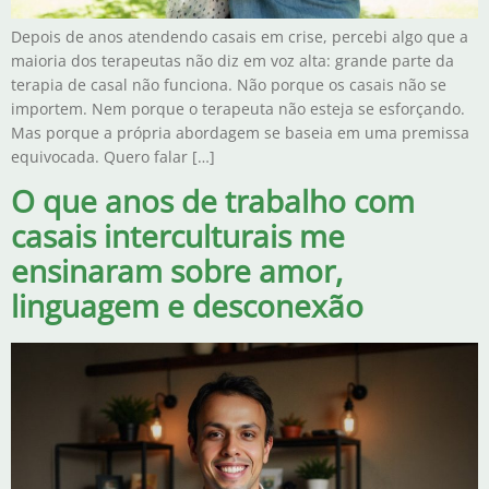
Depois de anos atendendo casais em crise, percebi algo que a
maioria dos terapeutas não diz em voz alta: grande parte da
terapia de casal não funciona. Não porque os casais não se
importem. Nem porque o terapeuta não esteja se esforçando.
Mas porque a própria abordagem se baseia em uma premissa
equivocada. Quero falar […]
O que anos de trabalho com
casais interculturais me
ensinaram sobre amor,
linguagem e desconexão