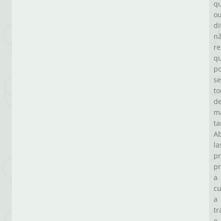
q
o
di
n
re
q
p
se
to
de
m
ta
A
la
p
p
a
cu
a
tr
e