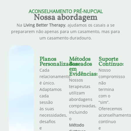
ACONSELHAMENTO PRÉ-NUPCIAL
Nossa abordagem
Na
Living Better Therapy
, ajudamos os casais a se
prepararem não apenas para um casamento, mas para
um casamento duradouro.
Planos
Métodos
Suporte
Personalizados:
Baseados
Contínuo:
em
Cada
Nosso
Evidências:
relacionamento
compromisso
Nossos
é único.
não
terapeutas
Adaptamos
termina
utilizam
cada
com o
abordagens
sessão
“sim”.
comprovadas,
às suas
Oferecemos
incluindo
necessidades,
aconselhamento
o
desafios
contínuo
Método
e
e