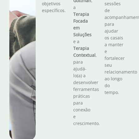
Gottman
,
objetivos
sessões
a
específicos.
de
Terapia
acompanhamen
Focada
para
em
ajudar
Soluções
os casais
e a
a manter
Terapia
e
Contextual
,
fortalecer
para
seu
ajudá-
relacionamento
lo(a) a
ao longo
desenvolver
do
ferramentas
tempo.
práticas
para
conexão
e
crescimento.