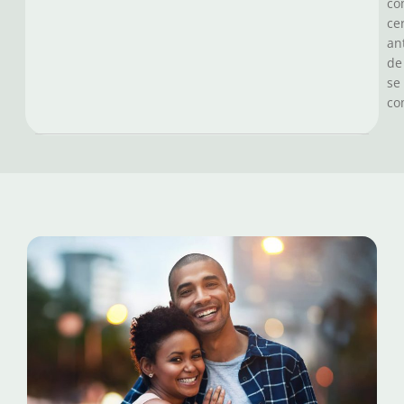
co
ce
an
de
se
co