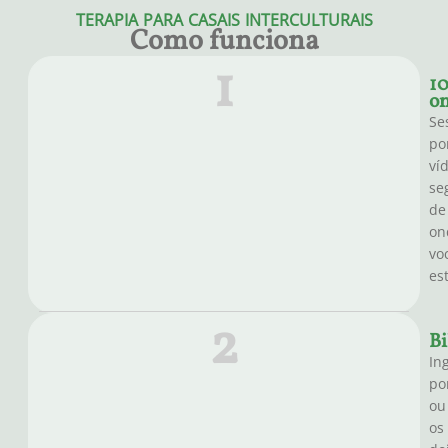
TERAPIA PARA CASAIS INTERCULTURAIS
Como funciona
1
1
on
Se
po
ví
se
de
on
vo
es
2
Bi
Ing
po
ou
os