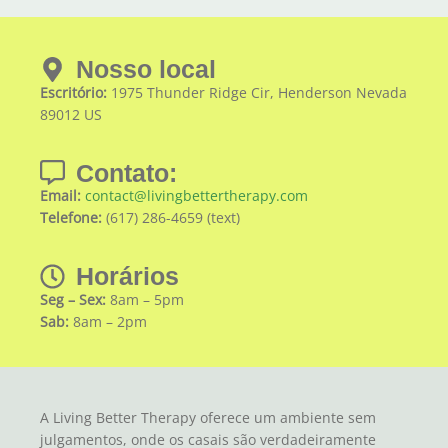
Nosso local
Escritório:
1975 Thunder Ridge Cir, Henderson Nevada
89012 US
Contato:
Email:
contact@livingbettertherapy.com
Telefone:
(617) 286-4659 (text)
Horários
Seg – Sex:
8am – 5pm
Sab:
8am – 2pm
A Living Better Therapy oferece um ambiente sem
julgamentos, onde os casais são verdadeiramente