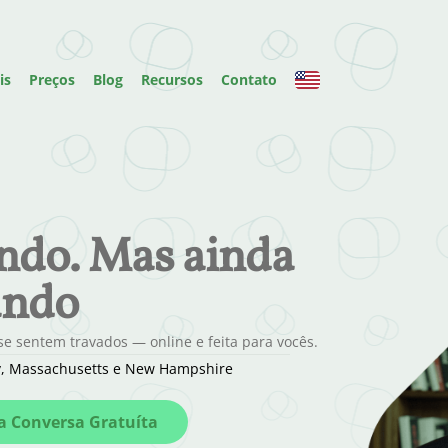
is
Preços
Blog
Recursos
Contato
ando. Mas ainda
ando
e sentem travados — online e feita para vocês.
ey, Massachusetts e New Hampshire
 Conversa Gratuíta