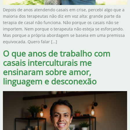
Depois de anos atendendo casais em crise, percebi algo que a
maioria dos terapeutas não diz em voz alta: grande parte da
terapia de casal não funciona. Não porque os casais não se
importem. Nem porque o terapeuta não esteja se esforçando.
Mas porque a própria abordagem se baseia em uma premissa
equivocada. Quero falar […]
O que anos de trabalho com
casais interculturais me
ensinaram sobre amor,
linguagem e desconexão